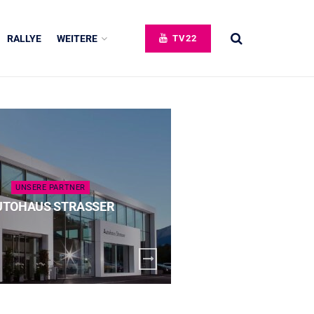
RALLYE
WEITERE
TV22
UNSERE PARTNER
UNSERE 
UTOHAUS STRASSER
SPECK 