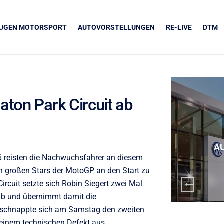
EUGEN MOTORSPORT
AUTOVORSTELLUNGEN
RE-LIVE
DTM
aton Park Circuit ab
UNSERE PARTNER
Grapos
A
6 reisten die Nachwuchsfahrer an diesem
 großen Stars der MotoGP an den Start zu
ircuit setzte sich Robin Siegert zwei Mal
 ab und übernimmt damit die
l schnappte sich am Samstag den zweiten
einem technischen Defekt aus.