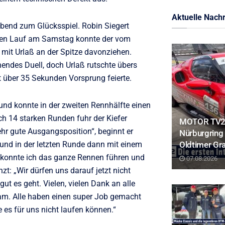
Aktuelle Nachr
bend zum Glücksspiel. Robin Siegert
ersten Lauf am Samstag konnte der vom
it Urlaß an der Spitze davonziehen.
endes Duell, doch Urlaß rutschte übers
t über 35 Sekunden Vorsprung feierte.
und konnte in der zweiten Rennhälfte einen
ch 14 starken Runden fuhr der Kiefer
MOTOR TV22:
sehr gute Ausgangsposition“, beginnt er
Nürburgring 
 und in der letzten Runde dann mit einem
Oldtimer Gr
 konnte ich das ganze Rennen führen und
07.08.2026
: „Wir dürfen uns darauf jetzt nicht
t es geht. Vielen, vielen Dank an alle
am. Alle haben einen super Job gemacht
 es für uns nicht laufen können.“