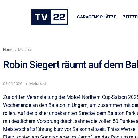
GARAGENSCHÄTZE
ZEITZ
Home
Motorrad
Robin Siegert räumt auf dem Bal
UNSERE PARTNER
08.06.2026
in
Motorrad
LIQUI MOLY
Zur dritten Veranstaltung der Moto4 Northern Cup-Saison 202
Wochenende an den Balaton in Ungarn, um zusammen mit den
rollen. Auf der bisher unbekannten Strecke, dem Balaton Park C
mit deutlichem Vorsprung durch, sahnte die vollen 50 Punkte
Meisterschaftsführung kurz vor Saisonhalbzeit. Thias Wenze
Platz, schied am Sonntag aber im Kampf um das Podium mit 