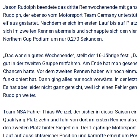
Jason Rudolph beendete das dritte Rennwochenende mit ganz
Rudolph, der ebenso vom Motorsport Team Germany unterstütz
elf aus gestartet. Nachdem er sich im ersten Lauf bis auf Plat
sich im zweiten Rennen abermals und schnappte sich den vier
Northern Cup Podium um nur 0,270 Sekunden.
„Das war ein gutes Wochenende“, stellt der 16-Jährige fest. „D
gut in der zweiten Gruppe mitfahren. Am Ende hat man gesehe
Chancen hatte. Vor dem zweiten Rennen haben wir noch einma
funktioniert hat. Dann ging alles nur noch vorwärts. In der l
Es hat aber leider nicht ganz gereicht, weil ich einen Fehler ge
Rudolph weiter.
Team NSA-Fahrer Thias Wenzel, der bisher in dieser Saison ein
Qualifying Platz zehn und fuhr von dort im ersten Rennen als e
den zweiten Platz hinter Siegert ein. Der 17-jährige Motorsp
Lauf auf aussichtsreicher Position und kämpfte erneut um Pos