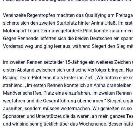
Vereinzelte Regentropfen machten das Qualifying am Freitaga
sicherte sich den zweiten Startplatz hinter Anina Urlaß. Im 
Motorsport Team Germany geförderte Pilot konnte zusammen m
Gegen Rennende lieferten sich die beiden Deutschen ein spann
Vorderrad weg und ging leer aus, während Siegert den Sieg mi
Im zweiten Rennen setzte der 15-Jährige ein weiteres Zeichen 
ersten Abstand zwischen sich und seine Verfolger bringen. Na
Racing Team-Pilot erneut als Erster ins Ziel. „Wir hatten eine 
strahlend. „Im ersten Rennen konnte ich an Anina dranbleiben
Manöver schaffen, Platz eins einzufahren. Im zweiten Rennen
wegfahren und die Gesamtführung übernehmen.“ Siegert ergänzt
ausruhen, sondern müssen weitermachen. Wir genießen es so gu
Sponsoren und Unterstützer, die da waren, an mein ganzes Te
und wir sind sehr glücklich über das Wochenende. Besser hätte