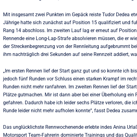
Mit insgesamt zwei Punkten im Gepäck reiste Tudor Dedea et
Jährige hatte sich zunächst auf Position 15 qualifiziert und f
Rang 14 abschloss. Im zweiten Lauf lag er erneut auf Position
Rennende eine Long-Lap-Strafe absolvieren müssen, die er w
der Streckenbegrenzung von der Rennleitung aufgebrummt bek
ihm nachträglich drei Sekunden auf seine Rennzeit addiert, wa
„Im ersten Rennen lief der Start ganz gut und so konnte ich b
jedoch fünf Runden vor Schluss einen starken Krampf im rechte
Runden nicht mehr ranfahren. Im zweiten Rennen lief der Start 
Plätze gutmachen. Mir ist dann aber bei einer Überholung ein F
gefahren. Dadurch habe ich leider sechs Plätze verloren, die ic
Runde leider nicht mehr aufholen konnte“, fasst Dedea zusa
Das unglücklichste Rennwochenende erlebte indes Anina Urlaß
Motorsport Team-Fahrerin dominierte Trainings und das Qualify